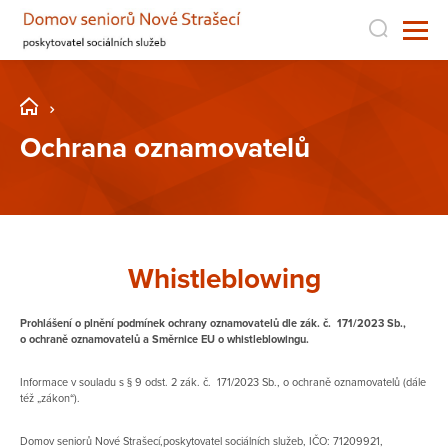
Ochrana oznamovatelů
Whistleblowing
Prohlášení o plnění podmínek ochrany oznamovatelů dle zák. č. 171/2023 Sb.,
o ochraně oznamovatelů a Směrnice EU o whistleblowingu.
Informace v souladu s § 9 odst. 2 zák. č. 171/2023 Sb., o ochraně oznamovatelů (dále
též „zákon“).
Domov seniorů Nové Strašecí,poskytovatel sociálních služeb, IČO: 71209921,