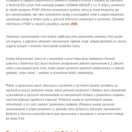
Vzhledem k zajištění zákonného a hladkého zavedení VOS je v souladu se zákonem
a Směrnicí EU určen třetí nezávislý subjekt CATANIA GROUP s.r.o. K příjmu oznámení
je užíván program FOSY (Férový oznamovací systém), který je zcela bezpečný jak
pro oznamovatele, tak i jiné zúčastněné osoby a principiálně vede k utajení totožnosti
oznamující osoby a třetích osob a ochraně informací uvedených v oznámení. Základní
informace o FOSY a návod k použití je uveden
ZDE
.
Totožnost oznamovatele není možné sdělit bez jeho výslovného souhlasu třetí osobě
ani orgánu, s výjimkou zákonem stanovených výjimek (např. případ dožádání ze strany
orgánů činných v trestním řízení podle trestního řádu).
Každý oznamovatel, který se v souvislosti s prací nebo jinou obdobnou činností
(zákona a Směrnice EU) dozví možném protiprávním jednání stanoveným § 2 zákona
nebo o porušování práv Unie, může podat oznámení písemně (elektronicky i v listinné
podobě), nebo ústně – osobně (v přiměřené lhůtě) i telefonicky.
Příjem a zpracování všech informací z oznámení a při řešení daného problému je
oprávněna pouze příslušná osoba, která posoudí oznámení z hlediska jeho důvodnosti
a pravdivosti a vyrozumí oznamovatele ve stanovených lhůtách a povinnému subjektu
navrhne přijmout opatření k nápravě. Příslušná osoba je samozřejmě vázána
mlčenlivostí, a to i vůči „svému“ povinnému subjektu. Příslušná osoba vyrozumí
oznamovatele o přijetí oznámení i o způsobu jeho vyřízení (v zákonem stanovených
lhůtách) a všechny materiály které jsou zpracovány v souvislosti s oznámením eviduje
po dobu 5 let.