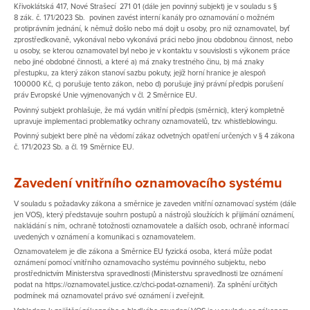
Křivoklátská 417, Nové Strašecí 271 01 (dále jen povinný subjekt) je v souladu s §
8 zák. č. 171/2023 Sb. povinen zavést interní kanály pro oznamování o možném
protiprávním jednání, k němuž došlo nebo má dojít u osoby, pro niž oznamovatel, byť
zprostředkovaně, vykonával nebo vykonává práci nebo jinou obdobnou činnost, nebo
u osoby, se kterou oznamovatel byl nebo je v kontaktu v souvislosti s výkonem práce
nebo jiné obdobné činnosti, a které a) má znaky trestného činu, b) má znaky
přestupku, za který zákon stanoví sazbu pokuty, jejíž horní hranice je alespoň
100000 Kč, c) porušuje tento zákon, nebo d) porušuje jiný právní předpis porušení
práv Evropské Unie vyjmenovaných v čl. 2 Směrnice EU.
Povinný subjekt prohlašuje, že má vydán vnitřní předpis (směrnici), který kompletně
upravuje implementaci problematiky ochrany oznamovatelů, tzv. whistleblowingu.
Povinný subjekt bere plně na vědomí zákaz odvetných opatření určených v § 4 zákona
č. 171/2023 Sb. a čl. 19 Směrnice EU.
Zavedení vnitřního oznamovacího systému
V souladu s požadavky zákona a směrnice je zaveden vnitřní oznamovací systém (dále
jen VOS), který představuje souhrn postupů a nástrojů sloužících k přijímání oznámení,
nakládání s ním, ochraně totožnosti oznamovatele a dalších osob, ochraně informací
uvedených v oznámení a komunikaci s oznamovatelem.
Oznamovatelem je dle zákona a Směrnice EU fyzická osoba, která může podat
oznámení pomocí vnitřního oznamovacího systému povinného subjektu, nebo
prostřednictvím Ministerstva spravedlnosti (Ministerstvu spravedlnosti lze oznámení
podat na https://oznamovatel.justice.cz/chci-podat-oznameni/). Za splnění určitých
podmínek má oznamovatel právo své oznámení i zveřejnit.