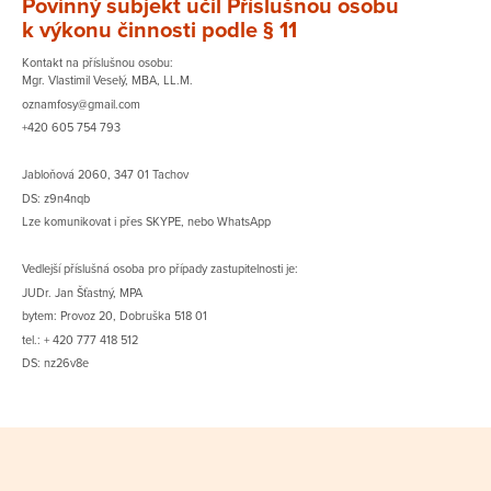
Povinný subjekt učil Příslušnou osobu
k výkonu činnosti podle § 11
Kontakt na příslušnou osobu:
Mgr. Vlastimil Veselý, MBA, LL.M.
oznamfosy@gmail.com
+420 605 754 793
Jabloňová 2060, 347 01 Tachov
DS: z9n4nqb
Lze komunikovat i přes SKYPE, nebo WhatsApp
Vedlejší příslušná osoba pro případy zastupitelnosti je:
JUDr. Jan Šťastný, MPA
bytem: Provoz 20, Dobruška 518 01
tel.: + 420 777 418 512
DS: nz26v8e