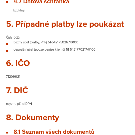
4.7 Datová schránka
kzbkhqr
5. Případné platby lze poukázat
Čísla účtů:
běžný účet (platby, PnP) 51-5421750267/0100
depozitní účet (pouze peníze klientů) 51-5421770217/0100
6. IČO
71209921
7. DIČ
nejsme plátci DPH
8. Dokumenty
8.1 Seznam všech dokumentů