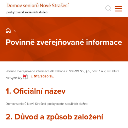
Povinně zveřejňované informace
Povinně zveřejňované informace dle zákona č. 106/99 Sb., § 5, odst. 1 a 2, struktura
č. 515/2020 Sb.
dle vyhlášky
1. Oficiální název
Domov seniorů Nové Strašecí, poskytovatel sociálních služeb
2. Důvod a způsob založení