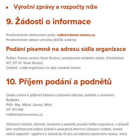
Výroční zprávy a rozpočty níže
9. Žádosti o informace
Prostřednictvím elektronické pošty:
reditel@domov-senioru.cz
Prostřednictvím datové schránky (IDDS): kzbkhqr
Podání písemně na adresu sídla organizace
Poštou: Domov seniorů Nové Strašecí, poskytovatel sociálních služeb, Křivoklátská
417, 271 01 Nové Strašecí
Osobně: v sídle organizace na výše uvedené adrese
10. Příjem podání a podnětů
Osoba určená k přijímání žádosti a vyřizování stížností, podnětů a oznámení:
Ředitelka
PhDr. Mgr. Miluše Jůnová, MHA
317 471 550
reditel@domov-senioru.cz
Vyřizování žádostí, stížností, oznámení a podnětů provádí ředitel organizace, v případě
jeho nepřítomnosti přijímá žádosti o poskytnutí informací zástupce ředitele, tazatel
obdrží odpověď / vyjádření k žádosti do 15 dnů od obdržení písemného dotazu, který