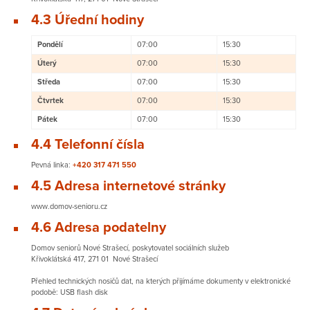
4.3 Úřední hodiny
Pondělí
07:00
15:30
Úterý
07:00
15:30
Středa
07:00
15:30
Čtvrtek
07:00
15:30
Pátek
07:00
15:30
4.4 Telefonní čísla
Pevná linka:
+420 317 471 550
4.5 Adresa internetové stránky
www.domov-senioru.cz
4.6 Adresa podatelny
Domov seniorů Nové Strašecí, poskytovatel sociálních služeb
Křivoklátská 417, 271 01 Nové Strašecí
Přehled technických nosičů dat, na kterých přijímáme dokumenty v elektronické
podobě: USB flash disk