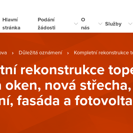
Hlavní
Podání
O
Služby
stránka
žádosti
nás
ova
Důležitá oznámení
Kompletní rekonstrukce topení, výměna oken, nová stř
ní rekonstrukce tope
oken, nová střecha,
ní, fasáda a fotovolta