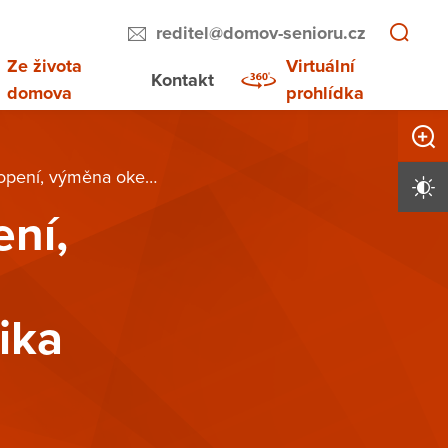
reditel@domov-senioru.cz
Ze života
Virtuální
Kontakt
domova
prohlídka
Zvětši
echa, zateplení, fasáda a fotovoltaika
Vysoký 
ní,
ika