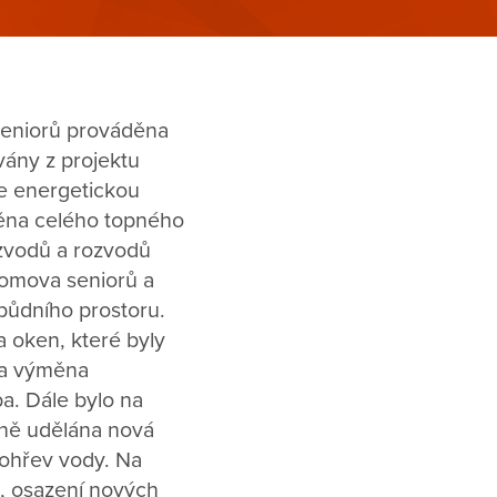
seniorů prováděna
vány z projektu
je energetickou
měna celého topného
ozvodů a rozvodů
Domova seniorů a
 půdního prostoru.
 oken, které byly
na výměna
a. Dále bylo na
dně udělána nová
 ohřev vody. Na
, osazení nových