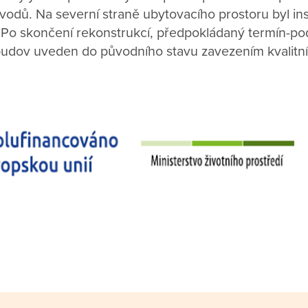
vodů. Na severní straně ubytovacího prostoru byl in
 Po skončení rekonstrukcí, předpokládaný termín-p
budov uveden do původního stavu zavezením kvalitn