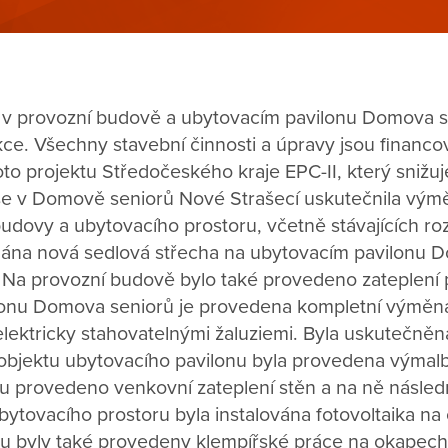
 v provozní budově a ubytovacím pavilonu Domova 
ce. Všechny stavební činnosti a úpravy jsou financo
oto projektu Středočeského kraje EPC-II, který snižu
se v Domově seniorů Nové Strašecí uskutečnila vý
udovy a ubytovacího prostoru, včetně stávajících r
ělána nová sedlová střecha na ubytovacím pavilonu 
í. Na provozní budově bylo také provedeno zateplení
onu Domova seniorů je provedena kompletní výměna
lektricky stahovatelnými žaluziemi. Byla uskutečně
 objektu ubytovacího pavilonu byla provedena výmalb
u provedeno venkovní zateplení stěn a na ně násle
bytovacího prostoru byla instalována fotovoltaika na
u byly také provedeny klempířské práce na okapech