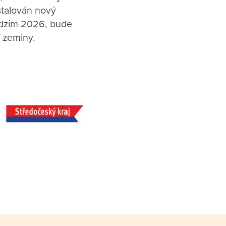
stalován nový
odzim 2026, bude
í zeminy.