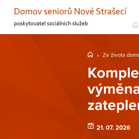
Ze života dom
Komplet
výměna 
zateple
21. 07. 2026