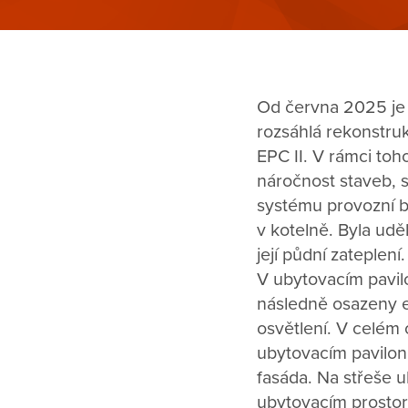
Od června 2025 je
rozsáhlá rekonstruk
EPC II. V rámci toh
náročnost staveb, 
systému provozní b
v kotelně. Byla ud
její půdní zateplen
V ubytovacím pavil
následně osazeny e
osvětlení. V celém
ubytovacím pavilon
fasáda. Na střeše u
ubytovacím prostor