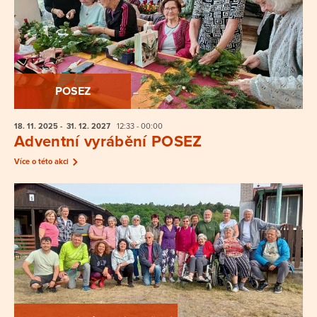
POSEZ
18. 11.
2025
- 31. 12.
2027
12:33 - 00:00
Adventní vyrábění POSEZ
Více o této akci