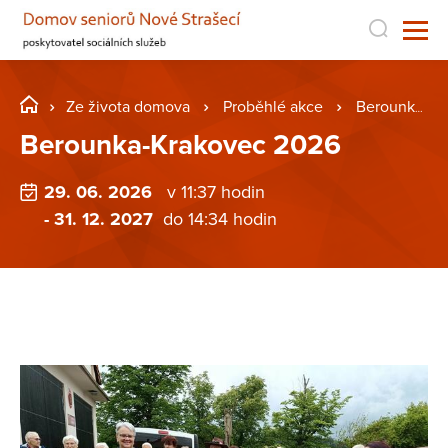
Ze života domova
Proběhlé akce
Berounka-Krakovec 2026
Berounka-Krakovec 2026
29. 06. 2026
v 11:37 hodin
- 31. 12. 2027
do 14:34 hodin