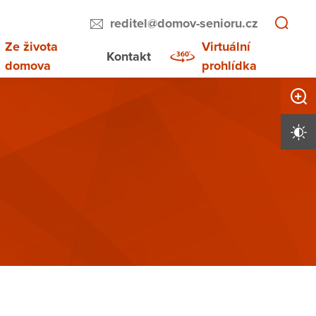
reditel@domov-senioru.cz
Ze života
Virtuální
Kontakt
domova
prohlídka
Zvětši
Vysoký 