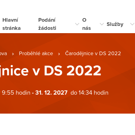
Hlavní
Podání
O
Služby
stránka
žádosti
nás
ova
Proběhlé akce
Čarodějnice v DS 2022
jnice v DS 2022
v 9:55 hodin
- 31. 12. 2027
do 14:34 hodin