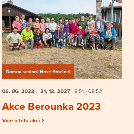
Domov seniorů Nové Strašecí
06. 06.
2023
- 31. 12.
2027
8:51 - 08:52
Akce Berounka 2023
Více o této akci