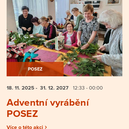
POSEZ
18. 11.
2025
- 31. 12.
2027
12:33 - 00:00
Adventní vyrábění
POSEZ
Více o této akci