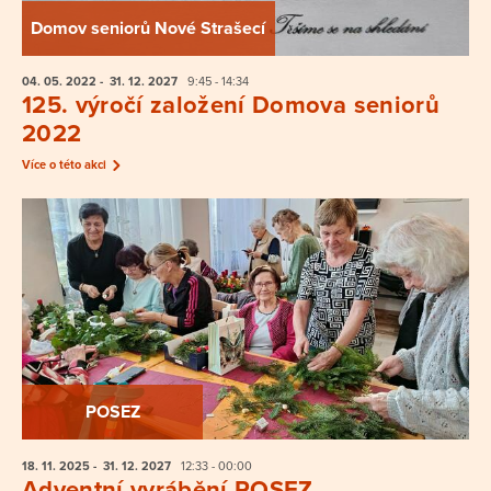
Domov seniorů Nové Strašecí
04. 05.
2022
- 31. 12.
2027
9:45 - 14:34
125. výročí založení Domova seniorů
2022
Více o této akci
POSEZ
18. 11.
2025
- 31. 12.
2027
12:33 - 00:00
Adventní vyrábění POSEZ