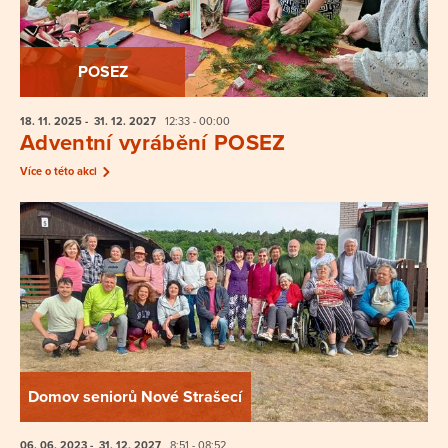
POSEZ
18. 11.
2025
- 31. 12.
2027
12:33 - 00:00
Adventní vyrábění POSEZ
Více o této akci
Domov seniorů Nové Strašecí
06. 06.
2023
- 31. 12.
2027
8:51 - 08:52