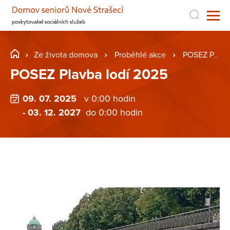
Ze života domova
Proběhlé akce
POSEZ Plavba lodí 2025
POSEZ Plavba lodí 2025
09. 07. 2025
v 0:00 hodin
- 03. 12. 2027
do 0:00 hodin