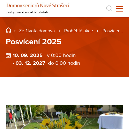
Ze života domova
Proběhlé akce
Posvícení 2025
Posvícení 2025
10. 09. 2025
v 0:00 hodin
- 03. 12. 2027
do 0:00 hodin